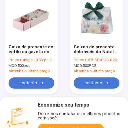
Caixa de presente do
Caixas de presente
estilo da gaveta do
dobráveis do Natal
papel de embalagem,
multifuncional com
Preço:
0.48/pc - 0.88/pc pieces
Preço:
0.57USD/PCS-0.26USD/PCS
caixa do chocolate
fechamento da fita
MOQ:
500pcs
MOQ:
500PCS
que empacota a boa
vinda cor-de-rosa do
obtenha o ultimo preço
obtenha o ultimo preço
OEM
contacto
contacto
Economize seu tempo
Deixe-nos contatar os melhores produtos
com você.