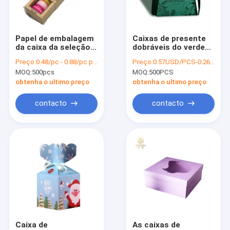
Fale Conosco
VR
Papel de embalagem
Caixas de presente
da caixa da seleção
dobráveis do verde
de Macaron da torta
do certificado do
Preço:
0.48/pc - 0.88/pc pieces
Preço:
0.57USD/PCS-0.26USD/PCS
da cookie por muito
FSC com a fita para
MOQ:
500pcs
MOQ:
500PCS
tempo com janela
o chocolate
Caixas de presente do cartão
obtenha o ultimo preço
obtenha o ultimo preço
Caixas de presente dobráveis com fita
contacto
contacto
Caixa de presente magnética do fechamento
Caderno alinhado capa dura
Caixas de cartão do livro
Caixa ondulada e flauta
O laser cortou cartões de casamento
Caixa de
As caixas de