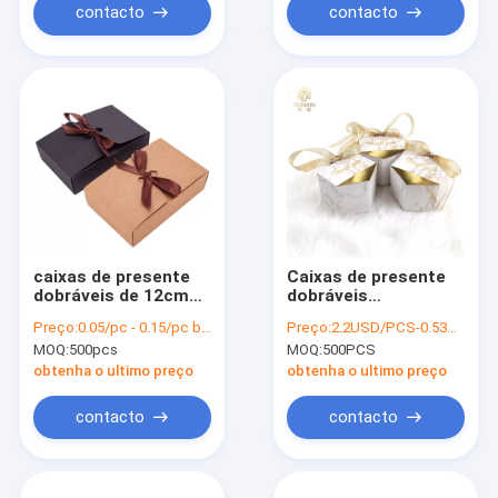
contacto
contacto
caixas de presente
Caixas de presente
dobráveis de 12cm
dobráveis
com fita
sextavadas brancas
Preço:
0.05/pc - 0.15/pc based on different qty and printing
Preço:
2.2USD/PCS-0.53USD/PCS
com a fita para
MOQ:
500pcs
MOQ:
500PCS
doces doces
obtenha o ultimo preço
obtenha o ultimo preço
contacto
contacto