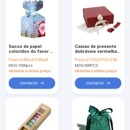
Sacos de papel
Caixas de presente
coloridos do favor de
dobráveis vermelhas
partido da altura de
luxuosas com fita,
Preço:
0.49usd-0.99usd
Preço:
2.1USD/PCS-0.58USD/PCS
22cm, caixa doce
fechamento de Flip
MOQ:
1000pcs
MOQ:
500PCS
dos doces para o
Top Boxes With
Natal
Magnetic
obtenha o ultimo preço
obtenha o ultimo preço
contacto
contacto
Casa
produtos
Quem Somos