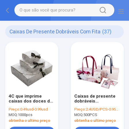
Caixas De Presente Dobráveis Com Fita
(37)
4C que imprime
Caixas de presente
caixas dos doces do
dobráveis
favor do casamento
personalizadas com
Preço:
0.49usd-0.99usd
Preço:
2.4USD/PCS-0.95USD/PCS
fita
MOQ:
1000pcs
MOQ:
500PCS
obtenha o ultimo preço
obtenha o ultimo preço