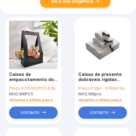
Dê a sua exigência
Caixas de
Caixas de presente
empacotamento do
dobráveis rígidas
ramalhete dobrável
com fita, caixas da
Preço:
0.57USD/PCS-0.26USD/PCS
Preço:
0.5/pc - 0.59/pc based on different qty and printing
preto, caixa de
boa vinda do OEM de
MOQ:
500PCS
MOQ:
500pcs
cartão do ramalhete
cartão do bloco liso
elegante
obtenha o ultimo preço
obtenha o ultimo preço
contacto
contacto