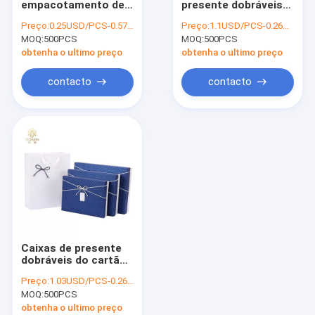
empacotamento de
presente dobráveis
Caixa da caixa de papel
Apple do Natal do
de papel revestidas
Preço:
0.25USD/PCS-0.57USD/PCS
Preço:
1.1USD/PCS-0.26USD/PCS
presente com o
com fita cortaram
MOQ:
Saco de compras de papel impresso
500PCS
MOQ:
500PCS
decorativo da fita
Art Technology
personalizado
obtenha o ultimo preço
obtenha o ultimo preço
Caixa de presente de Kraft com janela
contacto
contacto
Etiquetas decorativas da etiqueta
Os livros de crianças da capa dura
Caixas de presente
dobráveis do cartão
dos azuis marinhos
Preço:
1.03USD/PCS-0.26USD/PCS
de CMYK com a fita
MOQ:
500PCS
elegante
obtenha o ultimo preço