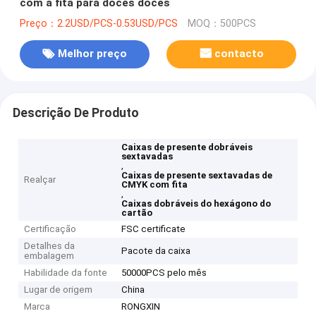
com a fita para doces doces
Preço：2.2USD/PCS-0.53USD/PCS
MOQ：500PCS
Melhor preço
contacto
Descrição De Produto
Caixas de presente dobráveis
sextavadas
,
Caixas de presente sextavadas de
Realçar
CMYK com fita
,
Caixas dobráveis do hexágono do
cartão
Certificação
FSC certificate
Detalhes da
Pacote da caixa
embalagem
Habilidade da fonte
50000PCS pelo mês
Lugar de origem
China
Marca
RONGXIN