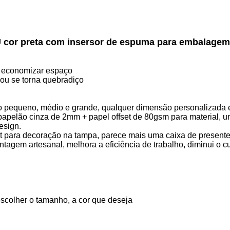
U cor preta com insersor de espuma para embalagem 
a economizar espaço
 ou se torna quebradiço
pequeno, médio e grande, qualquer dimensão personalizada e
apelão cinza de 2mm + papel offset de 80gsm para material, um
esign.
 para decoração na tampa, parece mais uma caixa de presente
tagem artesanal, melhora a eficiência de trabalho, diminui o c
scolher o tamanho, a cor que deseja