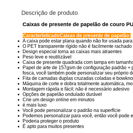
Descrição de produto
Caixas de presente de papelão de couro P
Característica
do
Caixas de presente de papelão:
A caixa pode estar plana quando não for usada par
O PET transparente rígido não é facilmente rachado
Design especial torna as caixas mais atraentes
Peso leve e reutilizável
Caixa de presente quadrada com tampa em tamanho 
Papel de arte de 157gsm de configuração padrão + p
fosca, você também pode personalizar seu próprio d
Fita de camadas duplas cruzadas coladas e bowknot
Máquina de corte e dobra totalmente automática, mon
Montagem rápida e fácil; não é necessário adesivo
Opções de papelão ondulado durável
Crie um design online em minutos
é mais luxo
Você pode personalizar o padrão na superfície
Podemos personalizar para você, então você pode e
Poderia proteger o produto
É apto para muitos presentes