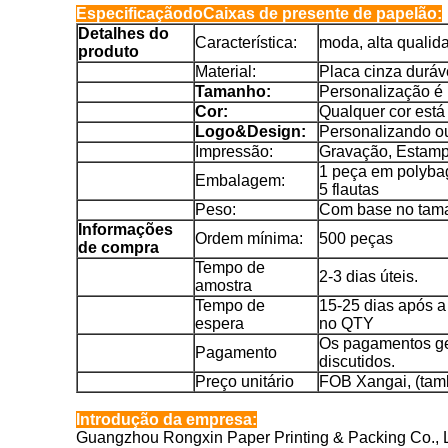
Especificação
do
Caixas de presente de papelão:
Detalhes do
Característica:
moda, alta qualid
produto
Material:
Placa cinza duráv
Tamanho:
Personalização é
Cor:
Qualquer cor está
Logo&Design:
Personalizando o
Impressão:
Gravação, Estamp
1 peça em polyba
Embalagem:
5 flautas
Peso:
Com base no tama
Informações
Ordem mínima:
500 peças
de compra
Tempo de
2-3 dias úteis.
amostra
Tempo de
15-25 dias após a
espera
no QTY
Os pagamentos ge
Pagamento
discutidos.
Preço unitário
FOB Xangai, (tam
Introdução da empresa:
Guangzhou Rongxin Paper Printing & Packing Co., 