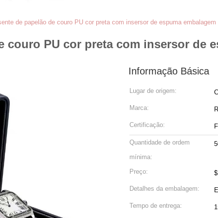
sente de papelão de couro PU cor preta com insersor de espuma embalagem 
de couro PU cor preta com insersor de
Informação Básica
Lugar de origem:
C
Marca:
Certificação:
Quantidade de ordem
5
mínima:
Preço:
$
Detalhes da embalagem:
E
Tempo de entrega:
1