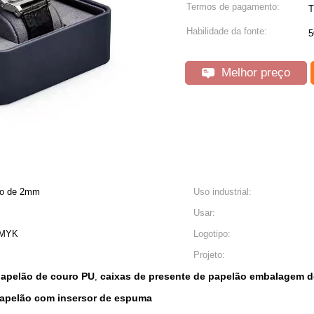
Termos de pagamento:
T
Habilidade da fonte:
5
Melhor preço
tão de 2mm
Uso industrial:
Usar:
CMYK
Logotipo:
Projeto:
papelão de couro PU
caixas de presente de papelão embalagem d
,
papelão com insersor de espuma