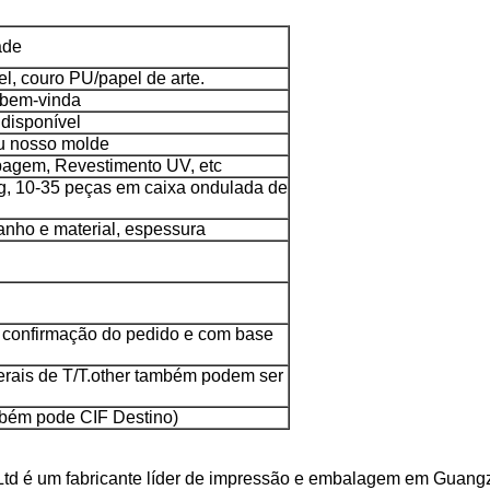
ade
el, couro PU/papel de arte.
 bem-vinda
 disponível
u nosso molde
agem, Revestimento UV, etc
g, 10-35 peças em caixa ondulada de
nho e material, espessura
 confirmação do pedido e com base
rais de T/T.other também podem ser
bém pode CIF Destino)
Ltd é um fabricante líder de impressão e embalagem em Guang