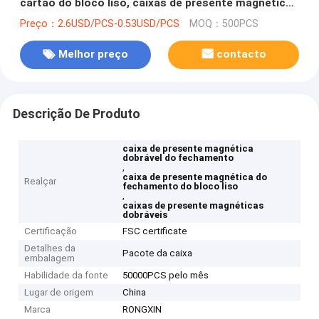
cartão do bloco liso, caixas de presente magnéticas
dobráveis
Preço：2.6USD/PCS-0.53USD/PCS
MOQ：500PCS
Melhor preço
contacto
Descrição De Produto
caixa de presente magnética
dobrável do fechamento
,
caixa de presente magnética do
Realçar
fechamento do bloco liso
,
caixas de presente magnéticas
dobráveis
Certificação
FSC certificate
Detalhes da
Pacote da caixa
embalagem
Habilidade da fonte
50000PCS pelo mês
Lugar de origem
China
Marca
RONGXIN