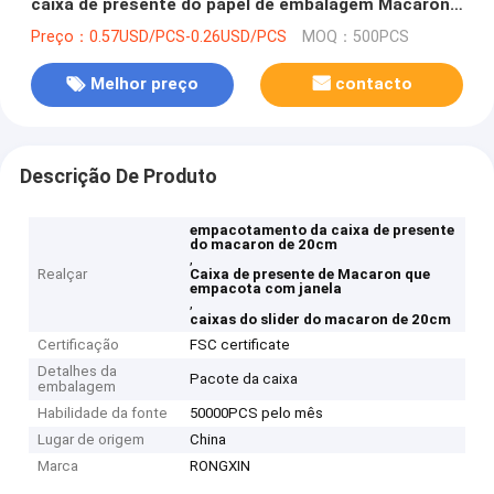
caixa de presente do papel de embalagem Macaron
de 20cm com janela
Preço：0.57USD/PCS-0.26USD/PCS
MOQ：500PCS
Melhor preço
contacto
Descrição De Produto
empacotamento da caixa de presente
do macaron de 20cm
,
Realçar
Caixa de presente de Macaron que
empacota com janela
,
caixas do slider do macaron de 20cm
Certificação
FSC certificate
Detalhes da
Pacote da caixa
embalagem
Habilidade da fonte
50000PCS pelo mês
Lugar de origem
China
Marca
RONGXIN