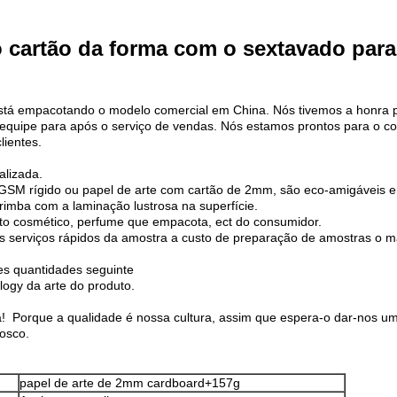
do cartão da forma com o sextavado pa
tá empacotando o modelo comercial em China. Nós tivemos a honra pa
a equipe para após o serviço de vendas. Nós estamos prontos para o co
lientes.
alizada.
7GSM rígido ou papel de arte com cartão de 2mm, são eco-amigáveis e 
arimba com a laminação lustrosa na superfície.
to cosmético, perfume que empacota, ect do consumidor.
 os serviços rápidos da amostra a custo de preparação de amostras o m
s quantidades seguinte
ogy da arte do produto.
! Porque a qualidade é nossa cultura, assim que espera-o dar-nos um
nosco.
papel de arte de 2mm cardboard+157g