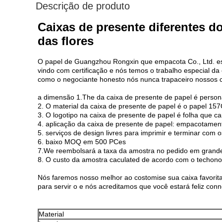
Descrição de produto
Caixas de presente diferentes 
das flores
O papel de Guangzhou Rongxin que empacota Co., Ltd. es
vindo com certificação e nós temos o trabalho especial d
como o negociante honesto nós nunca trapaceiro nossos c
a dimensão 1.The da caixa de presente de papel é person
2. O material da caixa de presente de papel é o papel 15
3. O logotipo na caixa de presente de papel é folha que c
4. aplicação da caixa de presente de papel: empacotamen
5. serviços de design livres para imprimir e terminar com
6. baixo MOQ em 500 PCes
7.We reembolsará a taxa da amostra no pedido em grande
8. O custo da amostra caculated de acordo com o techonol
Nós faremos nosso melhor ao costomise sua caixa favorita
para servir o e nós acreditamos que você estará feliz con
Material