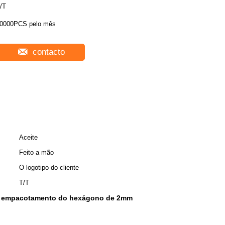
/T
0000PCS pelo mês
contacto
Aceite
Feito a mão
O logotipo do cliente
T/T
e empacotamento do hexágono de 2mm