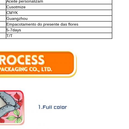
Aceite personalizam
Cusotmize
CMYK
Guangzhou
Empacotamento do presente das flores
5-7days
T/T