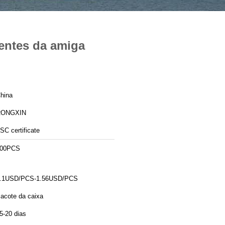
sentes da amiga
hina
RONGXIN
SC certificate
00PCS
.1USD/PCS-1.56USD/PCS
acote da caixa
5-20 dias